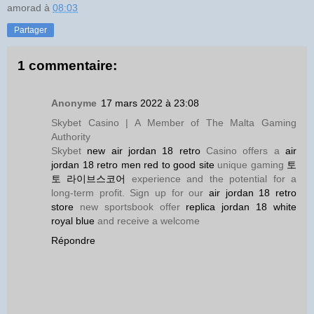
amorad
à
08:03
Partager
1 commentaire:
Anonyme
17 mars 2022 à 23:08
Skybet Casino | A Member of The Malta Gaming
Authority
Skybet
new air jordan 18 retro
Casino offers a
air
jordan 18 retro men red to good site
unique gaming
토
토 라이브스코어
experience and the potential for a
long-term profit. Sign up for our
air jordan 18 retro
store
new sportsbook offer
replica jordan 18 white
royal blue
and receive a welcome
Répondre