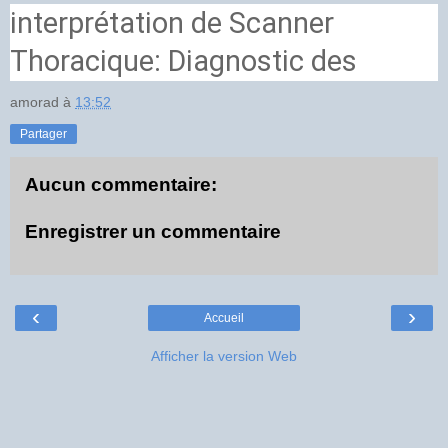
interprétation de Scanner
Thoracique: Diagnostic des
Pneumopathies et fibroses
amorad
à
13:52
Partager
Aucun commentaire:
Enregistrer un commentaire
‹
›
Accueil
Afficher la version Web